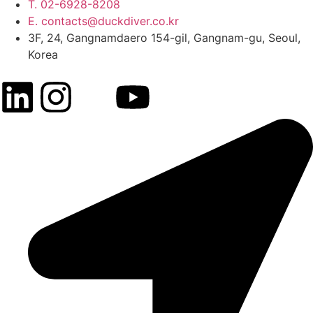
T. 02-6928-8208
E. contacts@duckdiver.co.kr
3F, 24, Gangnamdaero 154-gil, Gangnam-gu, Seoul,
Korea